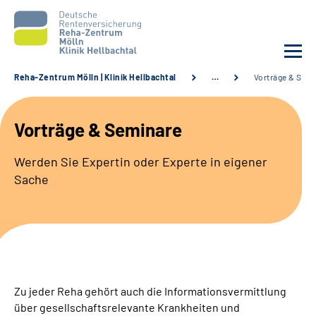
Reha-Zentrum Mölln | Klinik Hellbachtal
…
Vorträge & Sem
Unsere Klinik
Vorträge & Seminare
Unsere Angebote
Werden Sie Expertin oder Experte in eigener
Sache
Service
Karriere
Sozialdienste & Zuweisende
Zu jeder Reha gehört auch die Informationsvermittlung
Suche
über gesellschaftsrelevante Krankheiten und