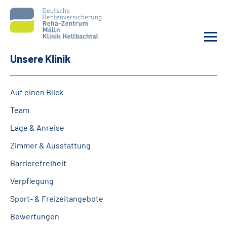
Unsere Klinik
Unsere Klinik
Auf einen Blick
Unsere Angebote
Team
Lage & Anreise
Service
Zimmer & Ausstattung
Karriere
Barrierefreiheit
Verpflegung
Sozialdienste & Zuweisende
Sport- & Freizeitangebote
Suche
Bewertungen