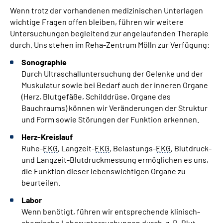
Wenn trotz der vorhandenen medizinischen Unterlagen
Leichte Sprache
wichtige Fragen offen bleiben, führen wir weitere
Untersuchungen begleitend zur angelaufenden Therapie
Gebärdensprache
durch. Uns stehen im Reha-Zentrum Mölln zur Verfügung:
Sonographie
Durch Ultraschalluntersuchung der Gelenke und der
Muskulatur sowie bei Bedarf auch der inneren Organe
(Herz, Blutgefäße, Schilddrüse, Organe des
Bauchraums) können wir Veränderungen der Struktur
und Form sowie Störungen der Funktion erkennen.
Herz-Kreislauf
Ruhe-
EKG
, Langzeit-
EKG
, Belastungs-
EKG
, Blutdruck-
und Langzeit-Blutdruckmessung ermöglichen es uns,
die Funktion dieser lebenswichtigen Organe zu
beurteilen.
Labor
Wenn benötigt, führen wir entsprechende klinisch-
chemische Laboruntersuchungen durch,
z. B.
Blut-