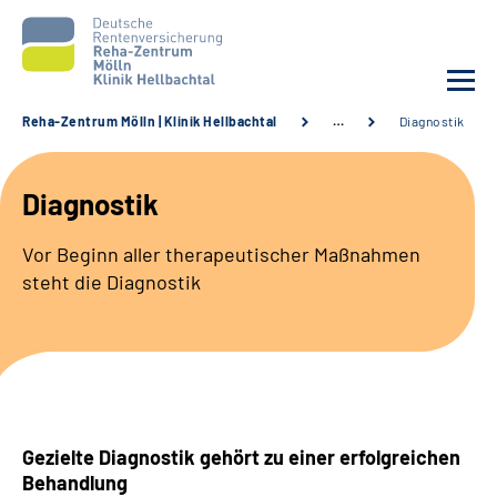
Reha-Zentrum Mölln | Klinik Hellbachtal
…
Diagnostik
Unsere Klinik
Diagnostik
Unsere Angebote
Vor Beginn aller therapeutischer Maßnahmen
steht die Diagnostik
Service
Karriere
Sozialdienste & Zuweisende
Gezielte Diagnostik gehört zu einer erfolgreichen
Suche
Behandlung