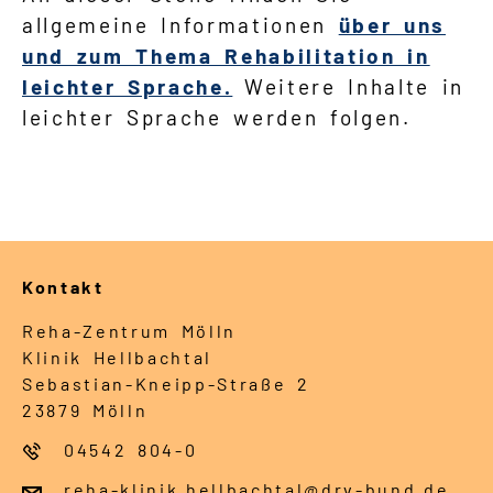
allgemeine Informationen
über uns
Leichte Sprache
und zum Thema Rehabilitation in
leichter Sprache.
Weitere Inhalte in
Gebärdensprache
leichter Sprache werden folgen.
Kontakt
Reha-Zentrum Mölln
Klinik Hellbachtal
Sebastian-Kneipp-Straße 2
23879 Mölln
04542 804-0
reha-klinik.hellbachtal@drv-bund.de