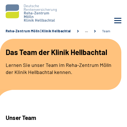
Reha-Zentrum Mölln | Klinik Hellbachtal
…
Team
Unsere Klinik
Das Team der Klinik Hellbachtal
Unsere Angebote
Lernen Sie unser Team im Reha-Zentrum Mölln
der Klinik Hellbachtal kennen.
Service
Karriere
Sozialdienste & Zuweisende
Unser Team
Suche