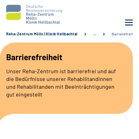
Reha-Zentrum Mölln | Klinik Hellbachtal
…
Barrierefreiheit
Unsere Klinik
Barrierefreiheit
Unsere Angebote
Unser Reha-Zentrum ist barrierefrei und auf
die Bedürfnisse unserer Rehabilitandinnen
Service
und Rehabilitanden mit Beeinträchtigungen
gut eingestellt
Karriere
Sozialdienste & Zuweisende
Suche