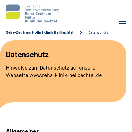
Reha-Zentrum Mölln | Klinik Hellbachtal
Datenschutz
Unsere Klinik
Datenschutz
Unsere Angebote
Hinweise zum Datenschutz auf unserer
Webseite www.reha-klinik-hellbachtal.de
Service
Karriere
Sozialdienste & Zuweisende
Suche
Allgemeines