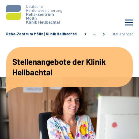
Reha-Zentrum Mölln | Klinik Hellbachtal
…
Stellenangebot
Unsere Klinik
Stellenangebote der Klinik
Unsere Angebote
Hellbachtal
Service
Karriere
Sozialdienste & Zuweisende
Suche