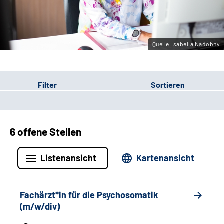
Leichte Sprache
Gebärdensprache
Quelle:Isabella Nadobny
Filter
Sortieren
6 offene Stellen
Listenansicht
Kartenansicht
Fachärzt*in für die Psychosomatik
(m/w/div)