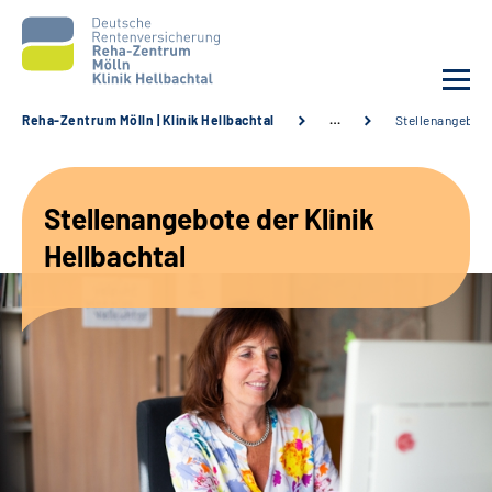
Reha-Zentrum Mölln | Klinik Hellbachtal
…
Stellenangebot
Unsere Klinik
Stellenangebote der Klinik
Unsere Angebote
Hellbachtal
Service
Karriere
Sozialdienste & Zuweisende
Suche