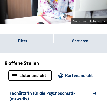
Leichte Sprache
Gebärdensprache
Quelle:Isabella Nadobny
Filter
Sortieren
6 offene Stellen
Listenansicht
Kartenansicht
Fachärzt*in für die Psychosomatik
(m/w/div)