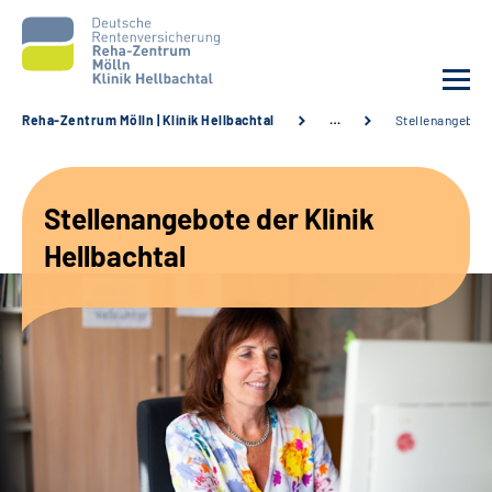
Reha-Zentrum Mölln | Klinik Hellbachtal
…
Stellenangebot
Unsere Klinik
Stellenangebote der Klinik
Unsere Angebote
Hellbachtal
Service
Karriere
Sozialdienste & Zuweisende
Suche