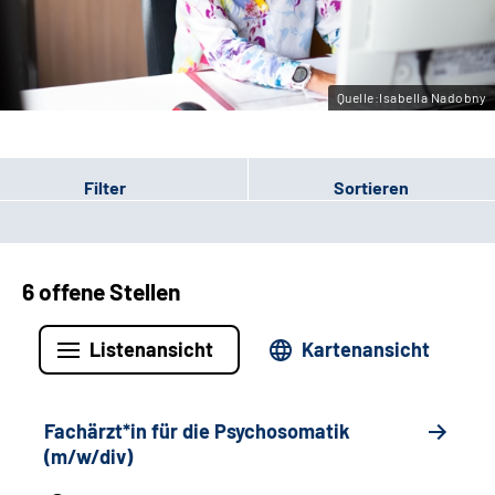
Leichte Sprache
Gebärdensprache
Quelle:Isabella Nadobny
Filter
Sortieren
6 offene Stellen
Listenansicht
Kartenansicht
Fachärzt*in für die Psychosomatik
(m/w/div)