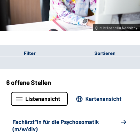
Leichte Sprache
Gebärdensprache
Quelle:Isabella Nadobny
Filter
Sortieren
6 offene Stellen
Listenansicht
Kartenansicht
Fachärzt*in für die Psychosomatik
(m/w/div)