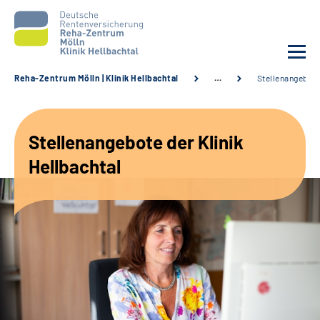
Reha-Zentrum Mölln | Klinik Hellbachtal
…
Stellenangebot
Unsere Klinik
Stellenangebote der Klinik
Unsere Angebote
Hellbachtal
Service
Karriere
Sozialdienste & Zuweisende
Suche