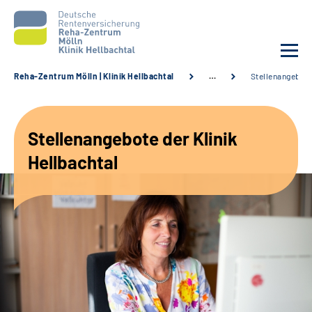
Reha-Zentrum Mölln | Klinik Hellbachtal
…
Stellenangebot
Unsere Klinik
Stellenangebote der Klinik
Unsere Angebote
Hellbachtal
Service
Karriere
Sozialdienste & Zuweisende
Suche