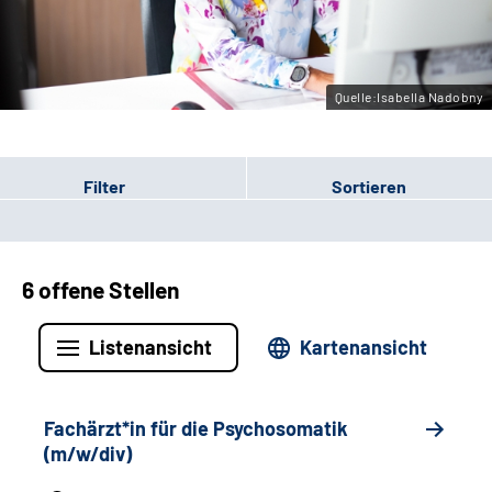
Leichte Sprache
Gebärdensprache
Quelle:Isabella Nadobny
Filter
Sortieren
6 offene Stellen
Listenansicht
Kartenansicht
Fachärzt*in für die Psychosomatik
(m/w/div)