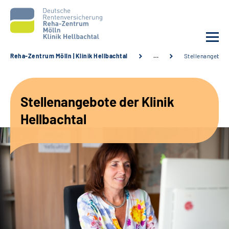
Reha-Zentrum Mölln | Klinik Hellbachtal
…
Stellenangebot
Unsere Klinik
Stellenangebote der Klinik
Unsere Angebote
Hellbachtal
Service
Karriere
Sozialdienste & Zuweisende
Suche