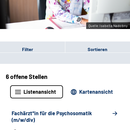
Leichte Sprache
Gebärdensprache
Quelle:Isabella Nadobny
Filter
Sortieren
6 offene Stellen
Listenansicht
Kartenansicht
Fachärzt*in für die Psychosomatik
(m/w/div)